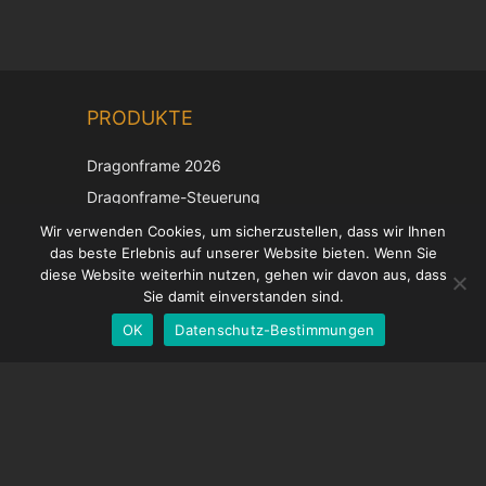
Chinese
PRODUKTE
Korean
Japanese
Dragonframe 2026
Italian
Dragonframe-Steuerung
French
DDMX-512
Wir verwenden Cookies, um sicherzustellen, dass wir Ihnen
das beste Erlebnis auf unserer Website bieten. Wenn Sie
DMC-32
Spanish
diese Website weiterhin nutzen, gehen wir davon aus, dass
EOS LV-Korrekturkappe
English
Sie damit einverstanden sind.
OK
Datenschutz-Bestimmungen
German
UNTERSTÜTZUNG
Hilfecenter
Häufig gestellte Fragen
Videoanleitungen