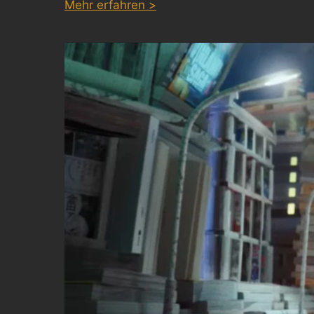
:
Mehr erfahren >
DETLEV
by
FERDINAND
EHRHARDT