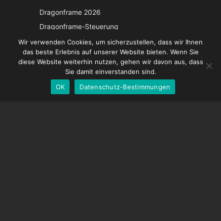
Japanese
Dragonframe 2026
Italian
Dragonframe-Steuerung
French
DDMX-512
Wir verwenden Cookies, um sicherzustellen, dass wir Ihnen
das beste Erlebnis auf unserer Website bieten. Wenn Sie
DMC-32
Spanish
diese Website weiterhin nutzen, gehen wir davon aus, dass
EOS LV-Korrekturkappe
English
Sie damit einverstanden sind.
OK
Datenschutz-Bestimmungen
German
UNTERSTÜTZUNG
Hilfecenter
Häufig gestellte Fragen
Videoanleitungen
Finden Sie Ihre Lizenz
Kamera-Unterstützung
UNTERNEHMEN