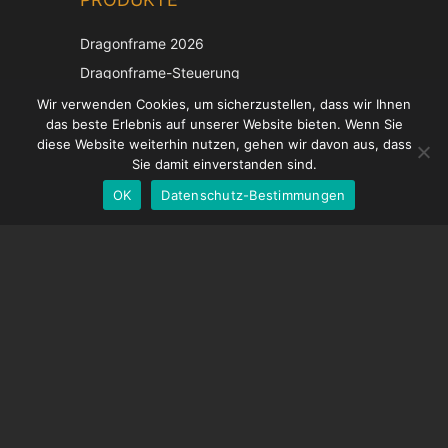
Japanese
Dragonframe 2026
Italian
Dragonframe-Steuerung
French
DDMX-512
Wir verwenden Cookies, um sicherzustellen, dass wir Ihnen
das beste Erlebnis auf unserer Website bieten. Wenn Sie
DMC-32
Spanish
diese Website weiterhin nutzen, gehen wir davon aus, dass
EOS LV-Korrekturkappe
English
Sie damit einverstanden sind.
OK
Datenschutz-Bestimmungen
German
UNTERSTÜTZUNG
Hilfecenter
Häufig gestellte Fragen
Videoanleitungen
Finden Sie Ihre Lizenz
Kamera-Unterstützung