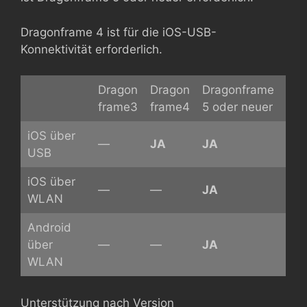
Dragonframe 4 ist für die iOS-USB-
Konnektivität erforderlich.
Dragon
Dragon
Dragonframe
frame3
frame4
5 oder neuer
iOS über
—
JA
JA
USB
iOS über
—
—
JA
WLAN
Android
über
—
—
JA
WLAN
Unterstützung nach Version