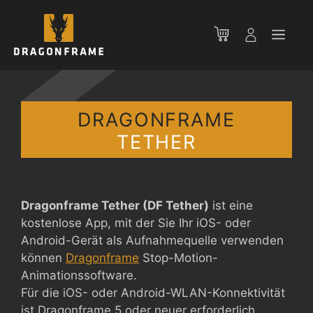
Zum
Inhalt
Men
springen
DRAGONFRAME
TETHER
Dragonframe Tether (DF Tether)
ist eine
kostenlose App, mit der Sie Ihr iOS- oder
Android-Gerät als Aufnahmequelle verwenden
können
Dragonframe
Stop-Motion-
Animationssoftware.
Für die iOS- oder Android-WLAN-Konnektivität
ist Dragonframe 5 oder neuer erforderlich.