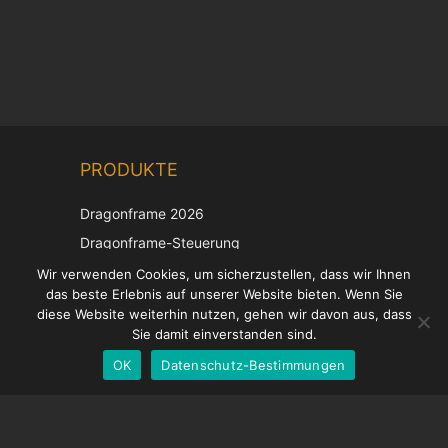
Chinese
PRODUKTE
Korean
Japanese
Dragonframe 2026
Italian
Dragonframe-Steuerung
French
DDMX-512
Wir verwenden Cookies, um sicherzustellen, dass wir Ihnen
das beste Erlebnis auf unserer Website bieten. Wenn Sie
DMC-32
Spanish
diese Website weiterhin nutzen, gehen wir davon aus, dass
EOS LV-Korrekturkappe
English
Sie damit einverstanden sind.
OK
Datenschutz-Bestimmungen
German
UNTERSTÜTZUNG
Hilfecenter