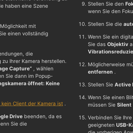
Stellen Sie den
Fo
Sie haben eine Szene
wenn Sie den Foku
Stellen Sie die
aut
Möglichkeit mit
e einen vollständig
Wenn Sie ein digit
Sie das
Objektiv
a
Vibrationsreduzi
endungen, die
zu Ihrer Kamera herstellen.
Möglicherweise m
age Capture“
, wählen
entfernen
.
en Sie dann im Popup-
ngskamera öffnet: Keine
Stellen Sie
Active 
Wenn Sie einen Bl
kein Client der Kamera ist
.
müssen Sie
Silent
gle Drive
beenden, da es
Verbinden Sie Ihr
enn Sie die
geeigneten
USB-K
die vorherigen An