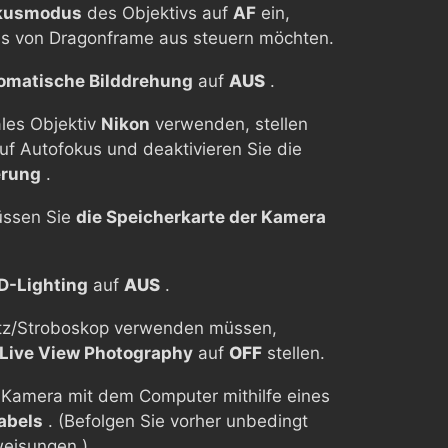
kusmodus
des Objektivs auf
AF
ein,
s von Dragonframe aus steuern möchten.
omatische Bilddrehung
auf
AUS
.
ales Objektiv
Nikon
verwenden, stellen
uf Autofokus und deaktivieren Sie die
erung
.
üssen Sie
die Speicherkarte der Kamera
D-Lighting
auf
AUS
.
itz/Stroboskop verwenden müssen,
 Live View Photography
auf
OFF
stellen.
e Kamera mit dem Computer mithilfe eines
abels
. (Befolgen Sie vorher unbedingt
weisungen.)