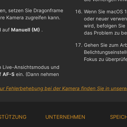
en, setzen Sie Dragonframe
Wenn Sie macOS 1
Ihre Kamera zugreifen kann.
oder neuer verwen
wird, befolgen Si
d
auf
Manuell (M)
.
das Problem zu b
Gehen Sie zum Arb
Belichtungseinste
Fokus zu überprü
en Live-Ansichtsmodus und
f
AF-S
ein. (Dann nehmen
zur Fehlerbehebung bei der Kamera finden Sie in unsere
STÜTZUNG
UNTERNEHMEN
SPEIC