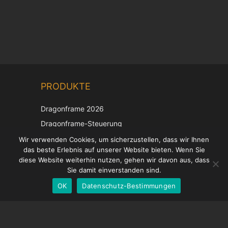
Chinese
PRODUKTE
Korean
Japanese
Dragonframe 2026
Italian
Dragonframe-Steuerung
French
DDMX-512
Wir verwenden Cookies, um sicherzustellen, dass wir Ihnen
das beste Erlebnis auf unserer Website bieten. Wenn Sie
DMC-32
Spanish
diese Website weiterhin nutzen, gehen wir davon aus, dass
EOS LV-Korrekturkappe
English
Sie damit einverstanden sind.
OK
Datenschutz-Bestimmungen
German
UNTERSTÜTZUNG
Hilfecenter