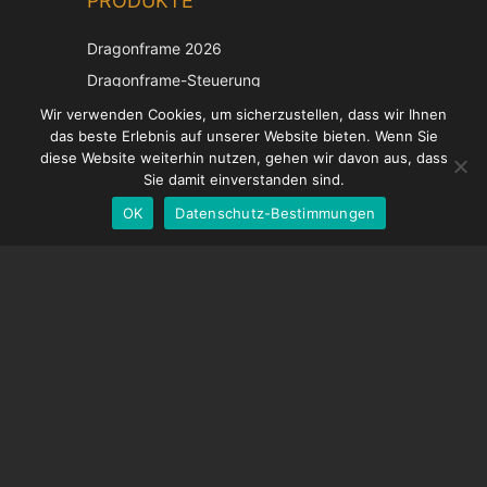
PRODUKTE
Korean
Japanese
Dragonframe 2026
Italian
Dragonframe-Steuerung
French
DDMX-512
Wir verwenden Cookies, um sicherzustellen, dass wir Ihnen
das beste Erlebnis auf unserer Website bieten. Wenn Sie
DMC-32
Spanish
diese Website weiterhin nutzen, gehen wir davon aus, dass
EOS LV-Korrekturkappe
English
Sie damit einverstanden sind.
OK
Datenschutz-Bestimmungen
German
UNTERSTÜTZUNG
Hilfecenter
Häufig gestellte Fragen
Videoanleitungen
Finden Sie Ihre Lizenz
Kamera-Unterstützung