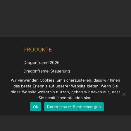
Chinese
PRODUKTE
Korean
Japanese
Dragonframe 2026
Italian
Dragonframe-Steuerung
French
DDMX-512
Wir verwenden Cookies, um sicherzustellen, dass wir Ihnen
das beste Erlebnis auf unserer Website bieten. Wenn Sie
DMC-32
Spanish
diese Website weiterhin nutzen, gehen wir davon aus, dass
EOS LV-Korrekturkappe
English
Sie damit einverstanden sind.
OK
Datenschutz-Bestimmungen
German
UNTERSTÜTZUNG
Hilfecenter