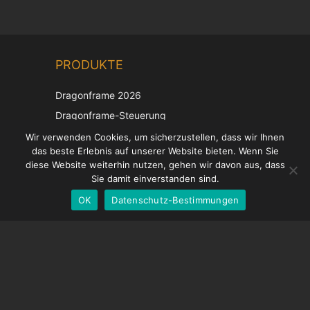
Chinese
PRODUKTE
Korean
Japanese
Dragonframe 2026
Italian
Dragonframe-Steuerung
French
DDMX-512
Wir verwenden Cookies, um sicherzustellen, dass wir Ihnen
das beste Erlebnis auf unserer Website bieten. Wenn Sie
DMC-32
Spanish
diese Website weiterhin nutzen, gehen wir davon aus, dass
EOS LV-Korrekturkappe
English
Sie damit einverstanden sind.
OK
Datenschutz-Bestimmungen
German
UNTERSTÜTZUNG
Hilfecenter
Häufig gestellte Fragen
Videoanleitungen