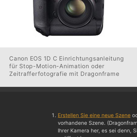
Canon EOS 1D C
Einrichtungsanleitung
für Stop-Motion-Animation oder
Zeitrafferfotografie mit Dragonframe
Erstellen Sie eine neue Szene
od
vorhandene Szene. (Dragonframe
Ihrer Kamera her, es sei denn, 