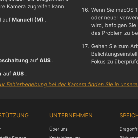
Ihre Kamera zugreifen kann.
Wenn Sie macOS 1
oder neuer verwen
d
auf
Manuell (M)
.
wird, befolgen Si
das Problem zu b
Gehen Sie zum Arb
Belichtungseinste
bschaltung
auf
AUS
.
Fokus zu überprü
n
auf
AUS
.
zur Fehlerbehebung bei der Kamera finden Sie in unsere
STÜTZUNG
UNTERNEHMEN
SPEIC
r
Über uns
Dragonf
tellte Fragen
Kontaktiere uns
Bildungs