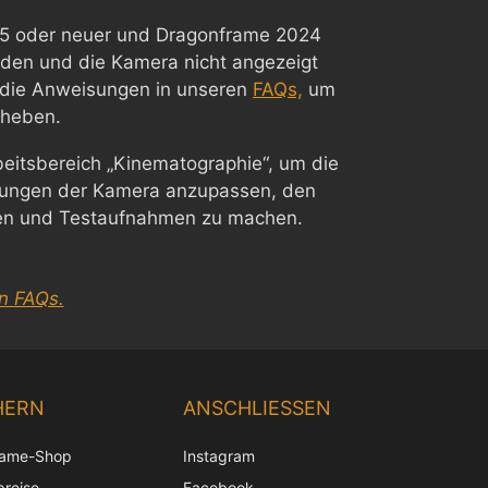
5 oder neuer und Dragonframe 2024
den und die Kamera nicht angezeigt
e die Anweisungen in unseren
FAQs,
um
eheben.
eitsbereich „Kinematographie“, um die
llungen der Kamera anzupassen, den
fen und Testaufnahmen zu machen.
n FAQs.
Chinese
Korean
HERN
ANSCHLIESSEN
Japanese
rame-Shop
Instagram
Italian
preise
Facebook