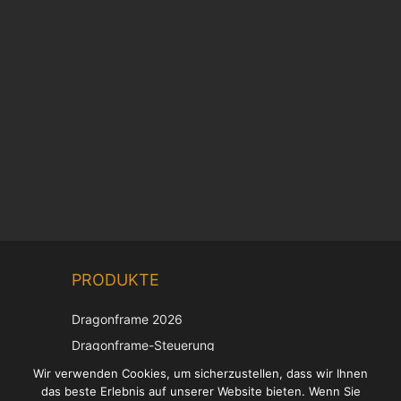
Chinese
PRODUKTE
Korean
Japanese
Dragonframe 2026
Italian
Dragonframe-Steuerung
French
DDMX-512
Wir verwenden Cookies, um sicherzustellen, dass wir Ihnen
das beste Erlebnis auf unserer Website bieten. Wenn Sie
DMC-32
Spanish