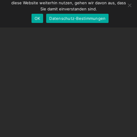
diese Website weiterhin nutzen, gehen wir davon aus, dass
EOS LV-Korrekturkappe
English
Sie damit einverstanden sind.
OK
Datenschutz-Bestimmungen
German
UNTERSTÜTZUNG
Hilfecenter
Häufig gestellte Fragen
Videoanleitungen
Finden Sie Ihre Lizenz
Kamera-Unterstützung
UNTERNEHMEN
Über uns
Kontaktiere uns
Geschäftsbedingungen
Datenschutz-Bestimmungen