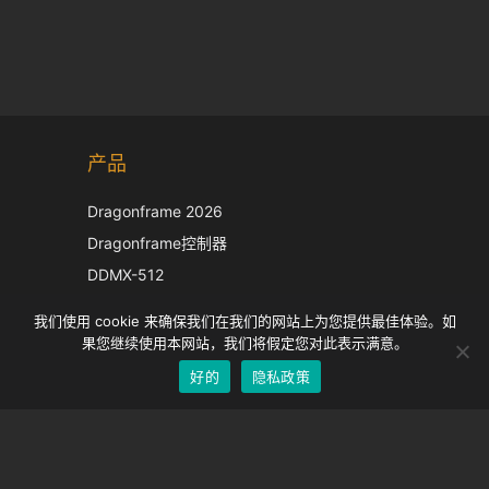
Korean
产品
Japanese
Italian
Dragonframe 2026
French
Dragonframe控制器
Spanish
DDMX-512
DMC-32
German
我们使用 cookie 来确保我们在我们的网站上为您提供最佳体验。如
EOS LV 校正帽
English
果您继续使用本网站，我们将假定您对此表示满意。
好的
隐私政策
Chinese
支持
支持中心