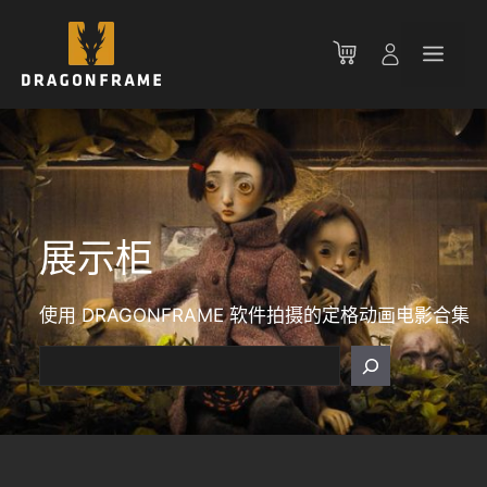
跳
至
菜
内
容
单
展示柜
使用 DRAGONFRAME 软件拍摄的定格动画电影合集
搜
索