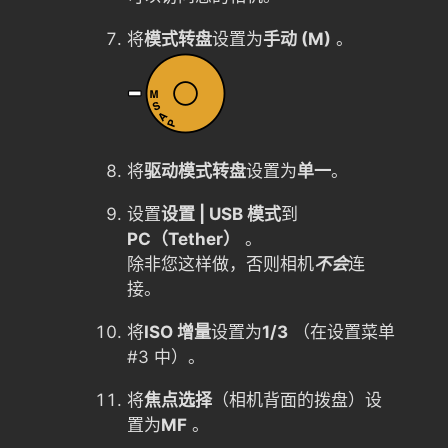
将
模式转盘
设置为
手动 (M)
。
将
驱动模式转盘
设置为
单一
。
设置
设置 | USB 模式
到
PC（Tether）
。
除非您这样做，否则相机
不会
连
接。
将
ISO 增量
设置为
1/3
（在设置菜单
#3 中）。
将
焦点选择
（相机背面的拨盘）设
置为
MF
。