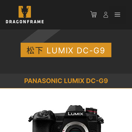
跳
至
菜
内
容
单
松下
LUMIX DC-G9
PANASONIC LUMIX DC-G9