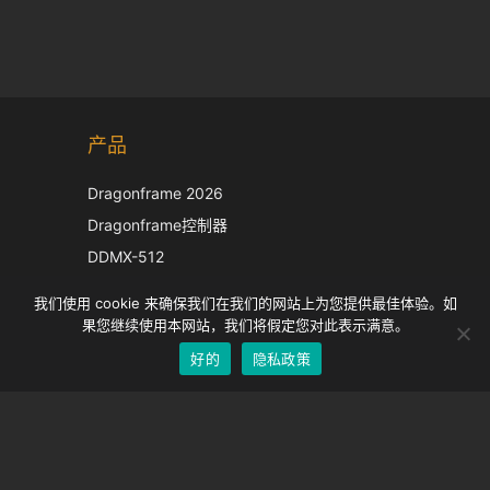
Korean
产品
Japanese
Italian
Dragonframe 2026
French
Dragonframe控制器
Spanish
DDMX-512
DMC-32
German
我们使用 cookie 来确保我们在我们的网站上为您提供最佳体验。如
EOS LV 校正帽
English
果您继续使用本网站，我们将假定您对此表示满意。
好的
隐私政策
Chinese
支持
支持中心
经常问的问题