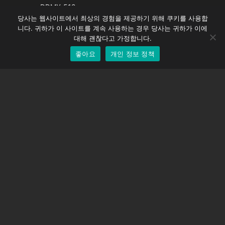
Spanish
DDMX-512
당사는 웹사이트에서 최상의 경험을 제공하기 위해 쿠키를 사용합
DMC-32
German
니다. 귀하가 이 사이트를 계속 사용하는 경우 당사는 귀하가 이에
EOS LV 보정 캡
English
대해 괜찮다고 가정합니다.
좋아요
개인 정보 정책
Korean
지원하다
지원 센터
자주 묻는 질문
비디오 자습서
라이선스 찾기
카메라 지원
회사
회사 소개
문의하기