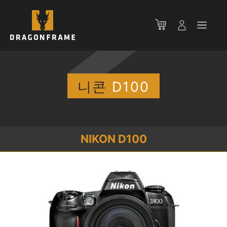
컨
텐
메
츠
로
뉴
건
너
뛰
니콘
D100
기
NIKON D100