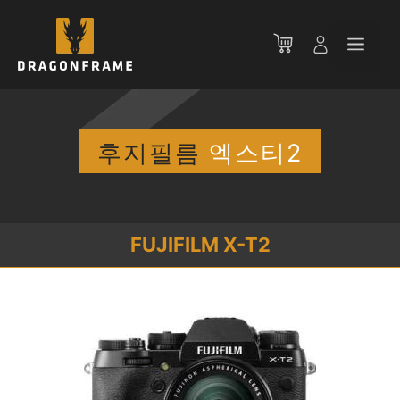
컨
텐
메
츠
로
뉴
건
너
뛰
후지필름
엑스티2
기
FUJIFILM X-T2