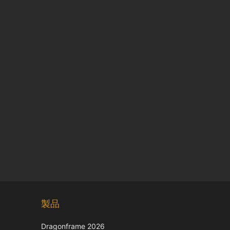
Chinese
製品
Korean
Italian
Dragonframe 2026