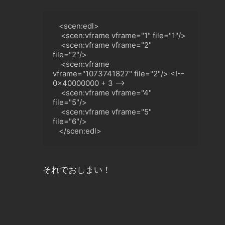
   <scen:edl>

<
scen:vframe vframe="1" file="1"/>

<
scen:vframe vframe="2" 
file="2"/>

<
scen:vframe 
vframe="1073741827" file="2"/
>
 <!-- 
0x40000000 + 3 -->

<
scen:vframe vframe="4" 
file="5"/>

<
scen:vframe vframe="5" 
file="6"/
>
 </
scen:edl>
それでおしまい！