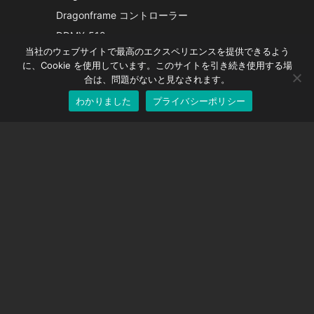
French
Dragonframe コントローラー
Spanish
DDMX-512
当社のウェブサイトで最高のエクスペリエンスを提供できるよう
DMC-32
German
に、Cookie を使用しています。このサイトを引き続き使用する場
EOS LV補正キャップ
English
合は、問題がないと見なされます。
わかりました
プライバシーポリシー
Japanese
サポート
サポートセンター
よくある質問
ビデオチュートリアル
ライセンスを探す
カメラのサポート
会社
私たちに関しては