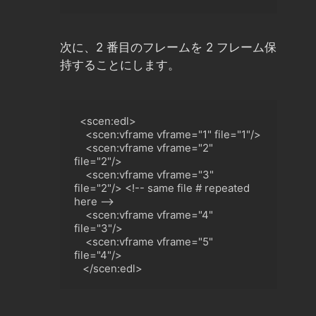
次に、2 番目のフレームを 2 フレーム保
持することにします。
  <scen:edl>

    <scen:vframe vframe="1" file="1"/>

    <scen:vframe vframe="2" 
file="2"/
>
<
scen:vframe vframe="3" 
file="2"/
>
<
!-- same file # repeated 
here -->

<
scen:vframe vframe="4" 
file="3"/
>
<
scen:vframe vframe="5" 
file="4"/>

<
/scen:edl>