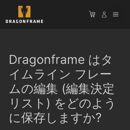
コ
ン
メ
テ
ン
ニ
ツ
へ
ス
ュ
キ
Dragonframe はタ
ッ
ー
プ
イムライン フレー
ムの編集 (編集決定
リスト) をどのよう
に保存しますか?