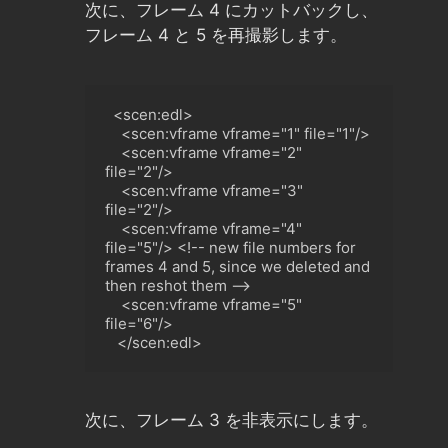
次に、フレーム 4 にカットバックし、
フレーム 4 と 5 を再撮影します。
  <scen:edl>

    <scen:vframe vframe="1" file="1"/>

<
scen:vframe vframe="2" 
file="2"/
>
<
scen:vframe vframe="3" 
file="2"/
>
<
scen:vframe vframe="4" 
file="5"/
>
 <!-- new file numbers for 
frames 4 and 5, since we deleted and 
then reshot them -->

<
scen:vframe vframe="5" 
file="6"/
>
<
/scen:edl>
次に、フレーム 3 を非表示にします。