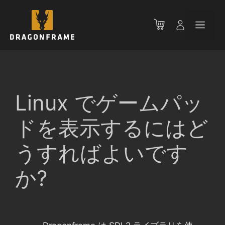
コ
ン
メ
テ
ン
ニ
ツ
へ
ス
ュ
キ
Linux でゲームパッ
ッ
ー
プ
ドを表示するにはど
うすればよいです
か?