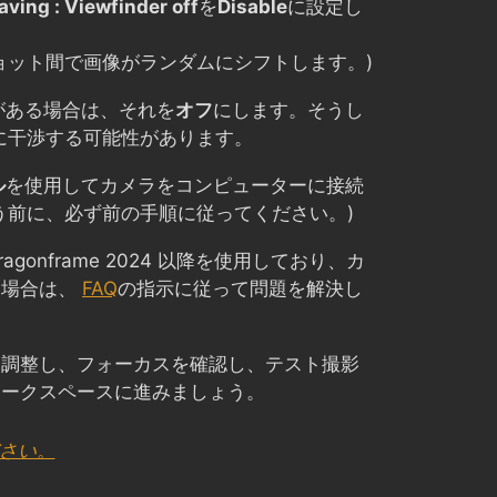
aving : Viewfinder off
を
Disable
に設定し
ョット間で画像がランダムにシフトします。)
がある場合は、それを
オフ
にします。そうし
続に干渉する可能性があります。
ル
を使用してカメラをコンピューターに接続
う前に、必ず前の手順に従ってください。)
Dragonframe 2024 以降を使用しており、カ
い場合は、
FAQ
の指示に従って問題を解決し
を調整し、フォーカスを確認し、テスト撮影
ワークスペースに進みましょう。
ださい。