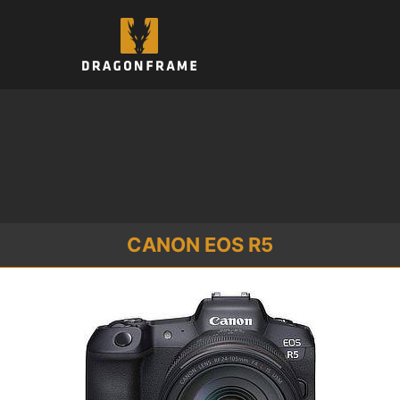
コ
ン
テ
ン
ツ
へ
ス
キ
ッ
プ
CANON EOS R5