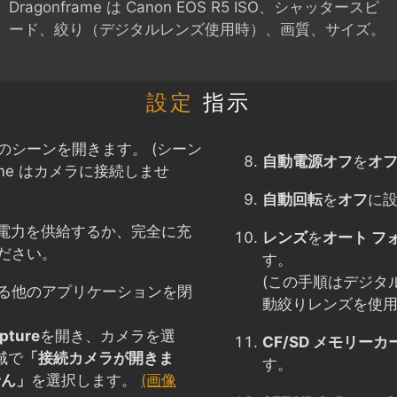
Dragonframe は
Canon EOS R5
ISO、シャッタースピ
ード、絞り（デジタルレンズ使用時）、画質、サイズ。
設定
指示
のシーンを開きます。 (シーン
自動電源オフ
を
オ
ame はカメラに接続しませ
自動回転
を
オフ
に
に電力を供給するか、完全に充
レンズ
を
オート フ
ださい。
す。
(この手順はデジタ
る他のアプリケーションを閉
動絞りレンズを使用
pture
を開き、カメラを選
CF/SD メモリー
域で
「接続カメラが開きま
す。
せん」
を選択します。
(画像