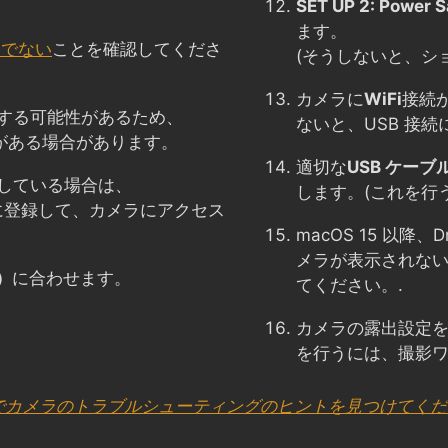
SET UP 2: Power S
ます。
トでない
ことを確認してくださ
(そうしないと、シ
カメラに
WiFi
接続
する可能性があるため、
ないと、USB 接
がある場合があります。
適切な
USB ケーブ
している場合は、
します。(これを行
ストに登録して、カメラにアクセス
macOS 15 以降、
メラが表示されな
）
に合わせます。
てください。.
カメラの露出設定
を行うには、撮影
 でカメラのトラブルシューティングのヒントを見つけてく