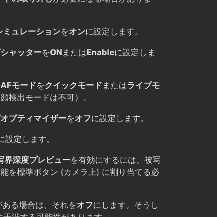
シミュレーション
を
オン
に設定します。
ズシャッター
を
ON
または
Enable
に設定しま
の
AFモード
を
クイックモード
または
ライブモ
（顔検出モードは不可）。
グオプティマイザー
を
オフ
に設定します。
に設定します。
写界深度プレビュー
を有効にするには、被写
能を標準ボタン (カメラ上) に割り当てる必
がある場合は、それを
オフ
にします。そうし