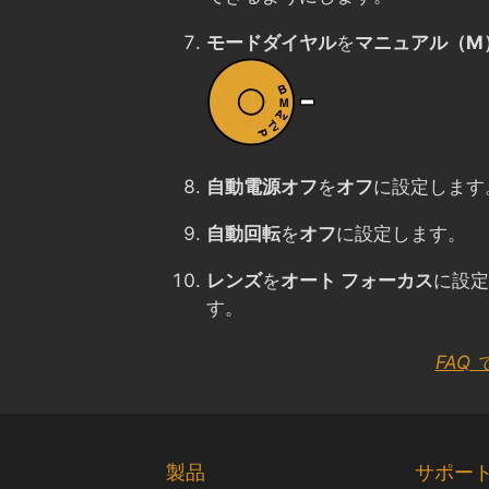
モードダイヤル
を
マニュアル（M
自動電源オフ
を
オフ
に設定します
自動回転
を
オフ
に設定します。
レンズ
を
オート フォーカス
に設定
す。
FAQ
製品
サポー