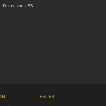
e d'extension USB.
Chinese
Korean
IN
RELIER
Japanese