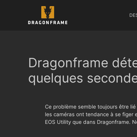
Aller
au
DE
contenu
Dragonframe détec
quelques seconde
Ce problème semble toujours être li
les caméras ont tendance à se figer
EOS Utility que dans Dragonframe. N