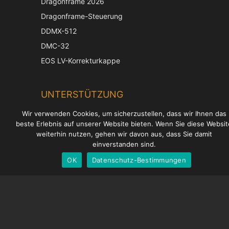
Dragonframe 2026
Dragonframe-Steuerung
DDMX-512
Chinese
DMC-32
Korean
EOS LV-Korrekturkappe
Japanese
UNTERSTÜTZUNG
Italian
French
Wir verwenden Cookies, um sicherzustellen, dass wir Ihnen das
Hilfecenter
beste Erlebnis auf unserer Website bieten. Wenn Sie diese Websit
Spanish
Häufig gestellte Fragen
weiterhin nutzen, gehen wir davon aus, dass Sie damit
English
einverstanden sind.
Videoanleitungen
OK
Datenschutz-Bestimmungen
German
Finden Sie Ihre Lizenz
Kamera-Unterstützung
UNTERNEHMEN