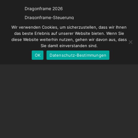
Japanese
Dragonframe 2026
Italian
Dragonframe-Steuerung
French
DDMX-512
Wir verwenden Cookies, um sicherzustellen, dass wir Ihnen
das beste Erlebnis auf unserer Website bieten. Wenn Sie
DMC-32
Spanish
diese Website weiterhin nutzen, gehen wir davon aus, dass
EOS LV-Korrekturkappe
English
Sie damit einverstanden sind.
OK
Datenschutz-Bestimmungen
German
UNTERSTÜTZUNG
Hilfecenter
Häufig gestellte Fragen
Videoanleitungen
Finden Sie Ihre Lizenz
Kamera-Unterstützung
UNTERNEHMEN