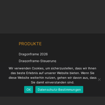
Chinese
PRODUKTE
Korean
Japanese
Dragonframe 2026
Italian
Dragonframe-Steuerung
French
DDMX-512
Wir verwenden Cookies, um sicherzustellen, dass wir Ihnen
das beste Erlebnis auf unserer Website bieten. Wenn Sie
DMC-32
Spanish
diese Website weiterhin nutzen, gehen wir davon aus, dass
EOS LV-Korrekturkappe
English
Sie damit einverstanden sind.
OK
Datenschutz-Bestimmungen
German
UNTERSTÜTZUNG