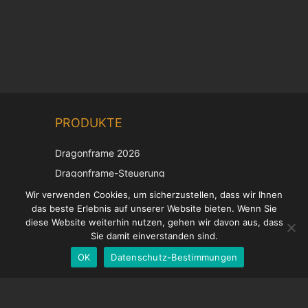
Chinese
PRODUKTE
Korean
Japanese
Dragonframe 2026
Italian
Dragonframe-Steuerung
French
DDMX-512
Wir verwenden Cookies, um sicherzustellen, dass wir Ihnen
das beste Erlebnis auf unserer Website bieten. Wenn Sie
DMC-32
Spanish
diese Website weiterhin nutzen, gehen wir davon aus, dass
EOS LV-Korrekturkappe
English
Sie damit einverstanden sind.
OK
Datenschutz-Bestimmungen
German
UNTERSTÜTZUNG