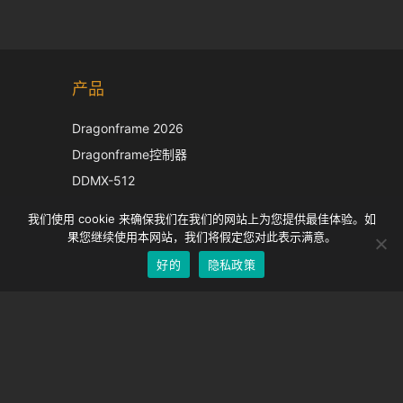
Korean
产品
Japanese
Italian
Dragonframe 2026
French
Dragonframe控制器
Spanish
DDMX-512
DMC-32
German
我们使用 cookie 来确保我们在我们的网站上为您提供最佳体验。如
EOS LV 校正帽
English
果您继续使用本网站，我们将假定您对此表示满意。
好的
隐私政策
Chinese
支持
支持中心
经常问的问题
视频教程