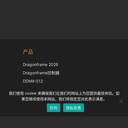
Korean
产品
Japanese
Italian
Dragonframe 2026
French
Dragonframe控制器
Spanish
DDMX-512
DMC-32
German
我们使用 cookie 来确保我们在我们的网站上为您提供最佳体验。如
EOS LV 校正帽
English
果您继续使用本网站，我们将假定您对此表示满意。
好的
隐私政策
Chinese
支持