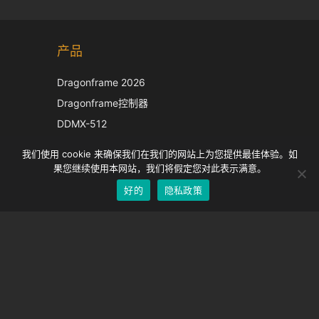
Korean
产品
Japanese
Italian
Dragonframe 2026
French
Dragonframe控制器
Spanish
DDMX-512
DMC-32
German
我们使用 cookie 来确保我们在我们的网站上为您提供最佳体验。如
EOS LV 校正帽
English
果您继续使用本网站，我们将假定您对此表示满意。
好的
隐私政策
Chinese
支持
支持中心
经常问的问题
视频教程
找到你的执照