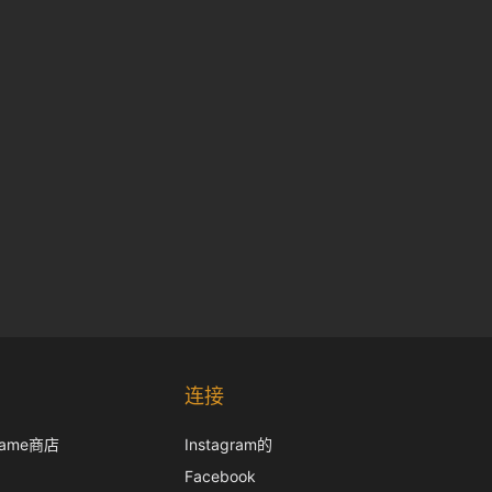
Korean
Japanese
连接
Italian
frame商店
Instagram的
French
Facebook