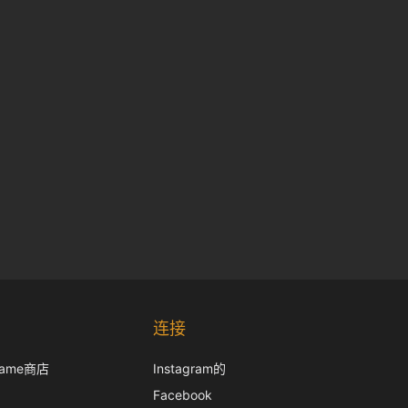
Korean
Japanese
连接
Italian
frame商店
Instagram的
French
Facebook