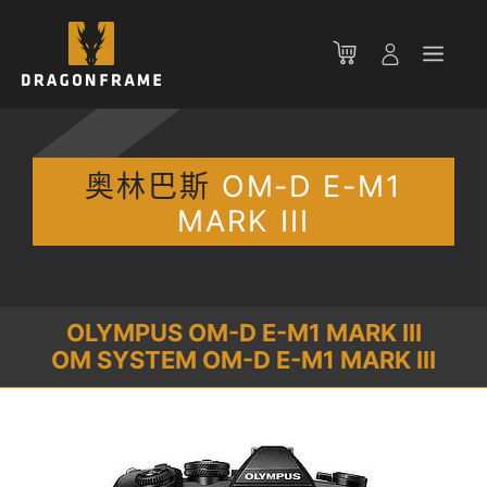
跳
至
菜
内
容
单
奥林巴斯
OM-D E-M1
MARK III
OLYMPUS OM-D E-M1 MARK III
OM SYSTEM OM-D E-M1 MARK III