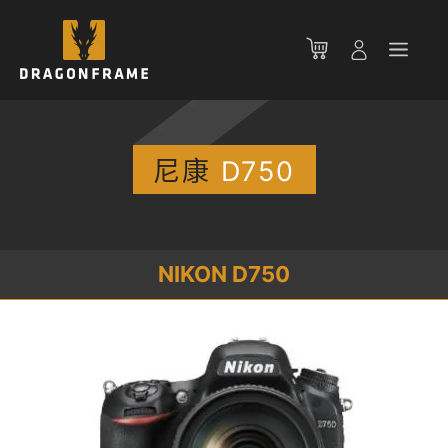
跳
至
菜
内
容
单
尼康
D750
NIKON D750