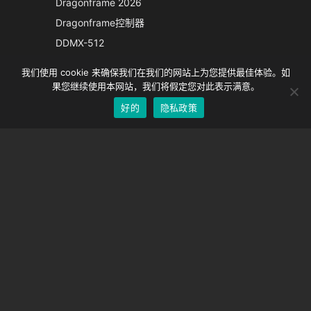
Dragonframe 2026
French
Dragonframe控制器
Spanish
DDMX-512
DMC-32
German
我们使用 cookie 来确保我们在我们的网站上为您提供最佳体验。如
EOS LV 校正帽
English
果您继续使用本网站，我们将假定您对此表示满意。
好的
隐私政策
Chinese
支持
支持中心
经常问的问题
视频教程
找到你的执照
相机支持
公司