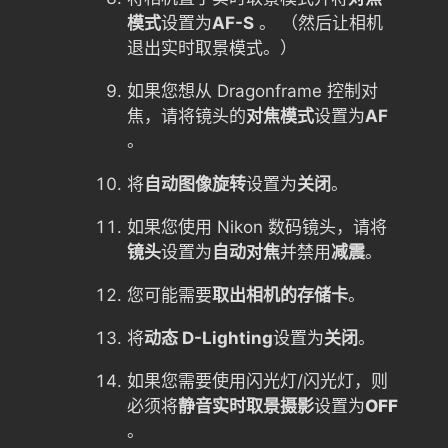
模式
设置为
AF-S
。 （然后让相机
退出实时取景模式。）
如果您想从 Dragonframe 控制对
焦，请将镜头的
对焦模式
设置为
AF
。
将
自动图像旋转
设置为
关闭
。
如果您使用 Nikon 数码镜头，请将
镜头
设置为
自动对焦
并禁用
减震
。
您可能需要
取出相机的存储卡
。
将
动态 D-Lighting
设置为
关闭
。
如果您需要使用闪光灯/闪光灯，则
必须将
静音实时取景摄影
设置为
OFF
。