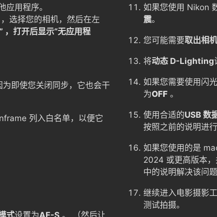
他应用程序。
如果您使用 Nikon
，选择您的相机，然后在左
震
。
” ，打开后显示“无应用程
您可能需要
取出相
将
动态 D-Lighting
。
如果您需要使用闪光
因为即使您关闭同步，它也会干
为
OFF
。
使用合适的
USB 数
nframe 列入白名单，以便它
按照之前的说明进
如果您使用的是 macO
2024 或更高版
中的说明解决该问题
继续进入电影摄影
测试拍摄。
模式
设置为
AF-S
。 （然后让