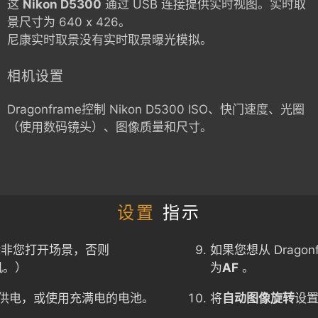
这
Nikon D5300
通过 USB 连接提供实时视图。实时取
景尺寸为 640 x 426。
尼康实时取景没有实时取景曝光模拟。
相机设置
Dragonframe控制
Nikon D5300
ISO、快门速度、光圈
（使用数码镜头）、图像质量和尺寸。
设置
指示
除非您打开场景，否则
如果您想从 Drago
机。）
为
AF
。
供电，或使用充满电的电池。
将
自动图像旋转
设