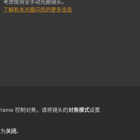
考虑使用全手动光圈镜头。
了解有关光圈闪烁的更多信息
nframe 控制对焦，请将镜头的
对焦模式
设置
置为
关闭
。