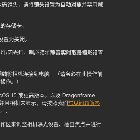
 数码镜头，请将
镜头
设置为
自动对焦
并禁用
减
机的存储卡
。
设置为
关闭
。
灯/闪光灯，则必须将
静音实时取景摄影
设置
据线
将相机连接到电脑。（请务必在此操作前
行操作。）
S 15 或更高版本，以及 Dragonframe
本，并且相机未显示，请按照我们
常见问题解答
。.
工作区来调整相机曝光设置、检查焦点并进行