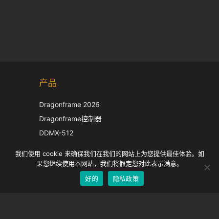
Korean
产品
Japanese
Italian
Dragonframe 2026
French
Dragonframe控制器
Spanish
DDMX-512
DMC-32
German
我们使用 cookie 来确保我们在我们的网站上为您提供最佳体验。如
EOS LV 校正帽
English
果您继续使用本网站，我们将假定您对此表示满意。
好的
隐私政策
Chinese
支持
支持中心