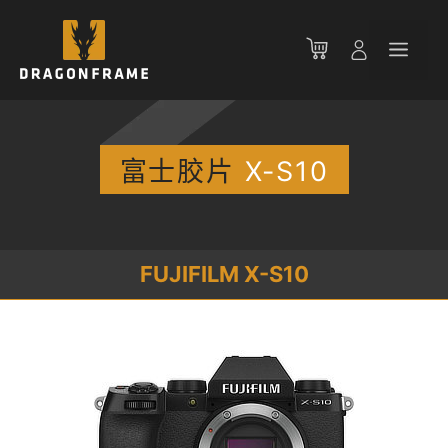
跳
至
菜
内
容
单
富士胶片
X-S10
FUJIFILM X-S10