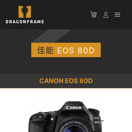
跳
至
菜
内
容
单
佳能
EOS 80D
CANON EOS 80D