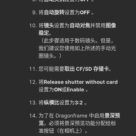
将
自动旋转
设置为
OFF
。
将
镜头
设置为
自动对焦
并禁用
图像
稳定
。
（此步骤适用于数码镜头。但是，
我们建议您使用如上所述的手动光
圈镜头。）
您可能需要
取出 CF/SD 存储卡
。
将
Release shutter without card
设置为
ON
或
Enable
。
将
纵横比
设置为
3:2
。
为了在 Dragonframe 中启用
景深预
览
，必须将景深预览功能分配给标
准按钮（在相机上）。