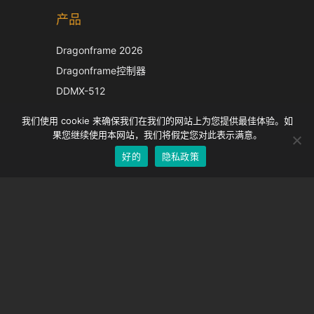
产品
Japanese
Italian
Dragonframe 2026
French
Dragonframe控制器
Spanish
DDMX-512
DMC-32
German
我们使用 cookie 来确保我们在我们的网站上为您提供最佳体验。如
EOS LV 校正帽
English
果您继续使用本网站，我们将假定您对此表示满意。
好的
隐私政策
Chinese
支持
支持中心
经常问的问题
视频教程
找到你的执照
相机支持