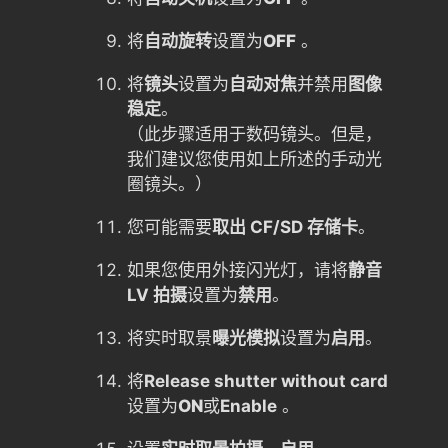
将
自动旋转
设置为
OFF
。
将
镜头
设置为
自动对焦
并禁用
图像
稳定
。
（此步骤适用于数码镜头。但是，
我们建议您使用如上所述的手动光
圈镜头。）
您可能需要
取出 CF/SD 存储卡
。
如果您使用外接闪光灯，请将
静音
LV 拍摄
设置为
禁用
。
将实时取景
曝光模拟
设置为
启用
。
将
Release shutter without card
设置为
ON
或
Enable
。