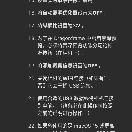
设置
实时取景拍摄。
启用
。
将
自动照明优化器
设置为
OFF
。
将
纵横比
设置为
3:2
。
为了在 Dragonframe 中启用
景深预
览
，必须将景深预览功能分配给标
准按钮（在相机上）。
将
添加裁剪信息
设置为
OFF
。
关闭
相机的
WiFi
连接（如果有）。
否则它会干扰 USB 连接。
使用合适的
USB 数据线
将相机连接
到电脑。（请务必在此操作前按照
之前的说明进行操作。）
如果您使用的是 macOS 15 或更高