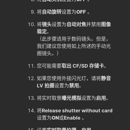
将
自动旋转
设置为
OFF
。
将
镜头
设置为
自动对焦
并禁用
图像
稳定
。
（此步骤适用于数码镜头。但是，
我们建议您使用如上所述的手动光
圈镜头。）
您可能需要
取出 CF/SD 存储卡
。
如果您使用外接闪光灯，请将
静音
LV 拍摄
设置为
禁用
。
将实时取景
曝光模拟
设置为
启用
。
将
Release shutter without card
设置为
ON
或
Enable
。