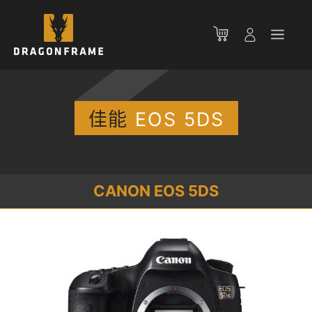
跳
至
菜
内
容
单
佳能
EOS 5DS
CANON EOS 5DS