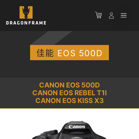
跳
至
菜
内
容
单
佳能
EOS 500D
CANON EOS 500D
CANON EOS REBEL T1I
CANON EOS KISS X3