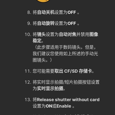
将
自动关机
设置为
OFF
。
将
自动旋转
设置为
OFF
。
将
镜头
设置为
自动对焦
并禁用
图像
稳定
。
（此步骤适用于数码镜头。但是，
我们建议您使用如上所述的手动光
圈镜头。）
您可能需要
取出 CF/SD 存储卡
。
将实时显示拍摄/短片拍摄按钮设置
为
实时显示拍摄
。
将
Release shutter without card
设置为
ON
或
Enable
。