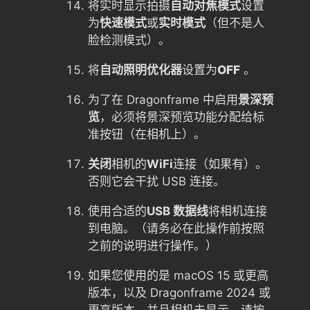
将实时显示拍摄
自动对焦模式
设置
为
快速模式
或
实时模式
（但不是人
脸检测模式）。
将
自动照明优化器
设置为
OFF
。
为了在 Dragonframe 中启用
景深预
览
，必须将景深预览功能分配给标
准按钮（在相机上）。
关闭
相机的
WiFi
连接（如果有）。
否则它会干扰 USB 连接。
使用合适的
USB 数据线
将相机连接
到电脑。（请务必在此操作前按照
之前的说明进行操作。）
如果您使用的是 macOS 15 或更高
版本，以及 Dragonframe 2024 或
更高版本，并且相机未显示，请按