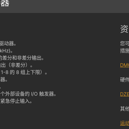
制器
资
机驱动器。
您
kHz)。
措
方向的差分和非差分输出。
/方向输出（非差分）。
DM
1-8 的 8 组上下限）。
发器。
硬
灯。
另一个外部设备的 I/O 触发器。
DZ
和紧急停止输入。
其
运