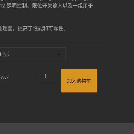
512 照明控制、限位开关输入以及一组用于
。
20 处理器，提高了性能和可靠性。
DMC-
CNY
16
加入购物车
(Discontinued)
数
量