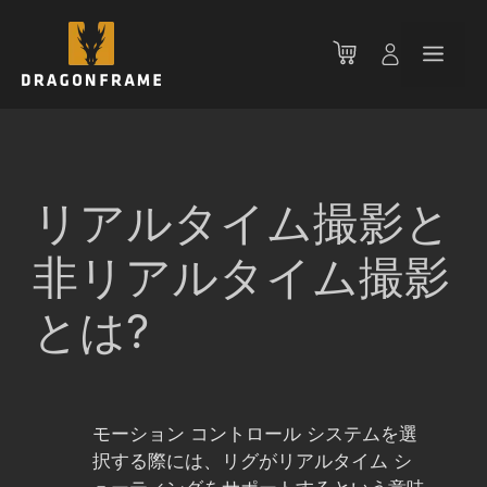
コ
ン
メ
テ
ン
ニ
ツ
へ
ス
ュ
キ
リアルタイム撮影と
ッ
ー
プ
非リアルタイム撮影
とは?
モーション コントロール システムを選
択する際には、リグがリアルタイム シ