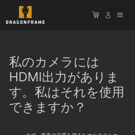
コ
ン
メ
テ
ン
ニ
ツ
へ
ス
ュ
キ
私のカメラには
ッ
ー
プ
HDMI出力がありま
す。私はそれを使用
できますか？