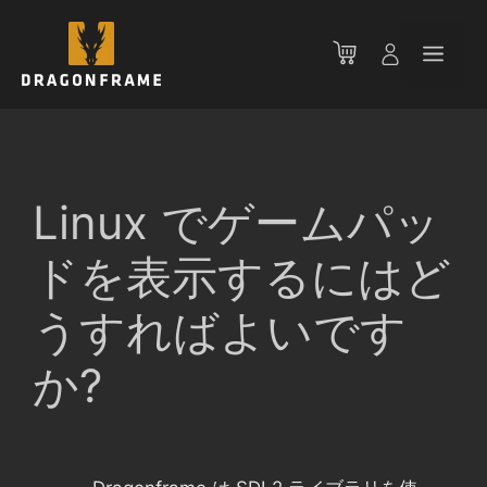
コ
ン
メ
テ
ン
ニ
ツ
へ
ス
ュ
キ
Linux でゲームパッ
ッ
ー
プ
ドを表示するにはど
うすればよいです
か?