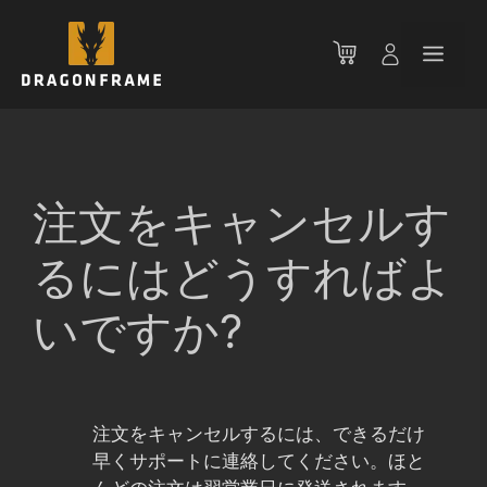
コ
ン
メ
テ
ン
ニ
ツ
へ
ス
ュ
キ
注文をキャンセルす
ッ
ー
プ
るにはどうすればよ
いですか?
注文をキャンセルするには、できるだけ
早くサポートに連絡してください。ほと