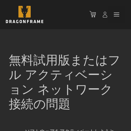
コ
ン
メ
テ
ン
ニ
ツ
へ
ス
ュ
キ
無料試用版またはフ
ッ
ー
プ
ル アクティベーシ
ョン ネットワーク
接続の問題