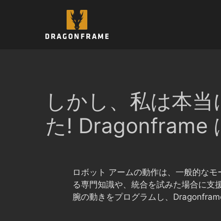
コ
ン
テ
ン
ツ
へ
ス
キ
しかし、私は本当
ッ
プ
た! Dragonfr
ロボット アームの動作は、一般的なモ
る専門知識や、統合を試みた場合に支
腕の動きをプログラムし、Dragonf