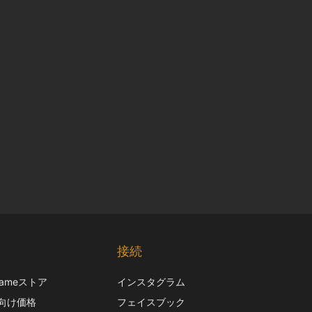
Chinese
Korean
接続
Italian
frameストア
インスタグラム
French
向け価格
フェイスブック