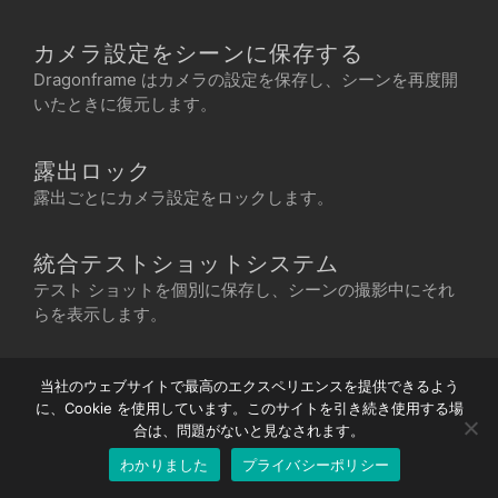
カメラ設定をシーンに保存する
Dragonframe はカメラの設定を保存し、シーンを再度開
いたときに復元します。
露出ロック
露出ごとにカメラ設定をロックします。
Chinese
Korean
統合テストショットシステム
Italian
テスト ショットを個別に保存し、シーンの撮影中にそれ
らを表示します。
French
Spanish
他のシーンの画像を比較する
当社のウェブサイトで最高のエクスペリエンスを提供できるよう
German
画像をインポートして、フル解像度で表示します。
に、Cookie を使用しています。このサイトを引き続き使用する場
English
合は、問題がないと見なされます。
わかりました
プライバシーポリシー
Japanese
クリッピング ビュー