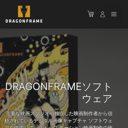
コ
ン
メ
テ
ン
ニ
ツ
へ
ス
ュ
キ
ッ
ー
プ
DRAGONFRAMEソフト
ウェア
主要な映画スタジオや独立した映画制作者から信
頼されているデジタル画像キャプチャ ソフトウェ
アを使用して、ストップ モーション映画制作の旅