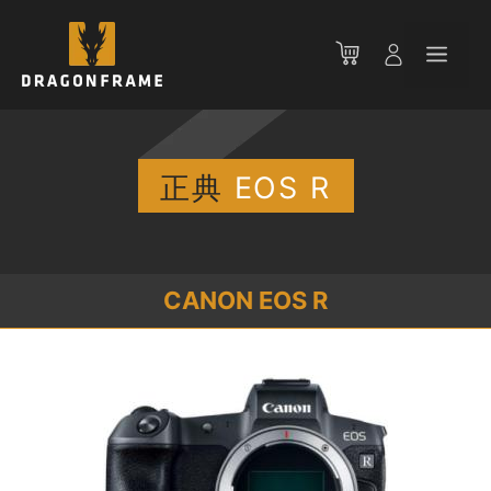
コ
ン
メ
テ
ン
ニ
ツ
へ
ス
正典
EOS R
ュ
キ
ッ
ー
プ
CANON EOS R