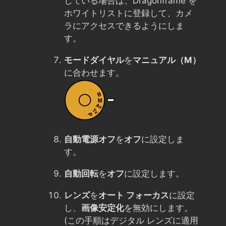
している場合は、Dragonframe を
ホワイトリストに登録して、カメ
ラにアクセスできるようにしま
す。
モードダイヤル
を
マニュアル（M）
に合わせます。
自動電源オフ
を
オフ
に設定しま
す。
自動回転
を
オフ
に設定します。
レンズ
を
オート フォーカス
に設定
し、
画像安定化
を無効にします。
(この手順はデジタル レンズに適用