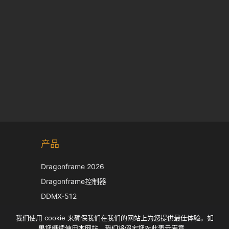
Korean
产品
Japanese
Italian
Dragonframe 2026
French
Dragonframe控制器
Spanish
DDMX-512
DMC-32
German
我们使用 cookie 来确保我们在我们的网站上为您提供最佳体验。如
EOS LV 校正帽
English
果您继续使用本网站，我们将假定您对此表示满意。