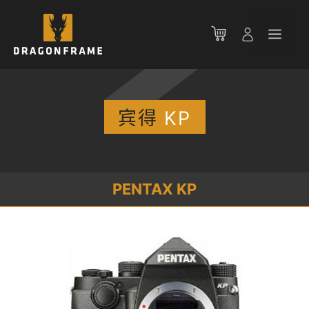
跳
至
菜
内
容
单
宾得
KP
PENTAX KP