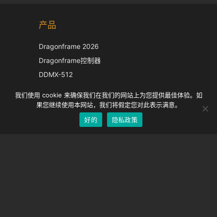
Korean
产品
Japanese
Italian
Dragonframe 2026
French
Dragonframe控制器
Spanish
DDMX-512
DMC-32
German
我们使用 cookie 来确保我们在我们的网站上为您提供最佳体验。如
EOS LV 校正帽
English
果您继续使用本网站，我们将假定您对此表示满意。
好的
隐私政策
Chinese
支持
支持中心
经常问的问题
视频教程
找到你的执照
相机支持